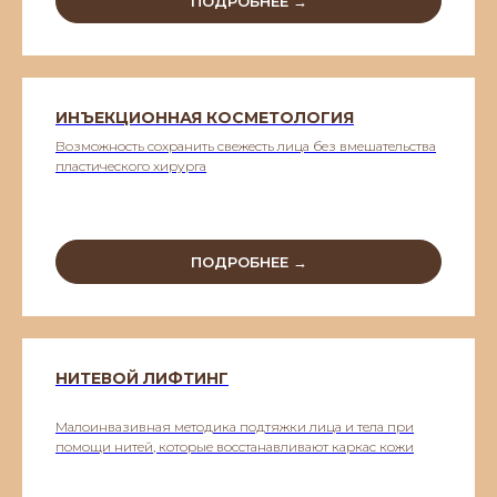
ПОДРОБНЕЕ →
ИНЪЕКЦИОННАЯ КОСМЕТОЛОГИЯ
Возможность сохранить свежесть лица без вмешательства
пластического хирурга
ПОДРОБНЕЕ →
НИТЕВОЙ ЛИФТИНГ
Малоинвазивная методика подтяжки лица и тела при
помощи нитей, которые восстанавливают каркас кожи