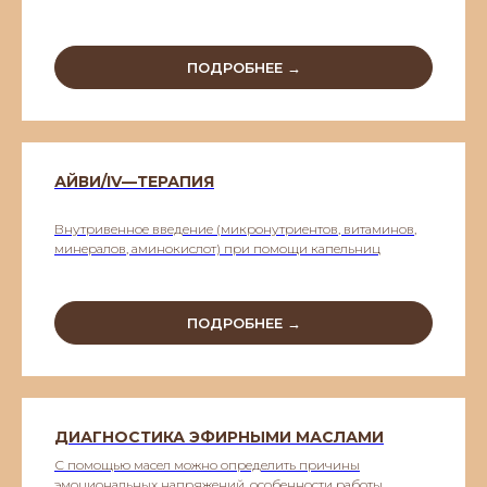
ПОДРОБНЕЕ →
АЙВИ/IV—ТЕРАПИЯ
Внутривенное введение (микронутриентов, витаминов,
минералов, аминокислот) при помощи капельниц
ПОДРОБНЕЕ →
ДИАГНОСТИКА ЭФИРНЫМИ МАСЛАМИ
С помощью масел можно определить причины
эмоциональных напряжений, особенности работы