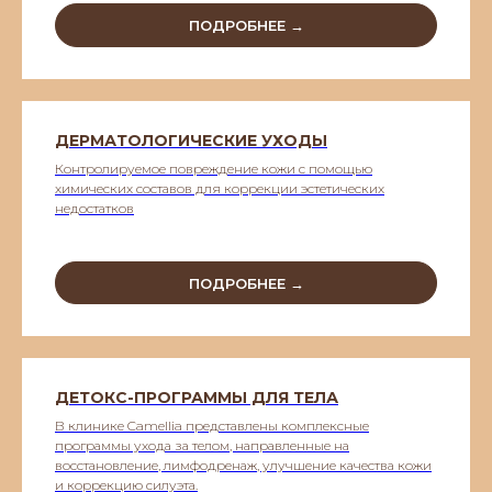
ПОДРОБНЕЕ →
ДЕРМАТОЛОГИЧЕСКИЕ УХОДЫ
Контролируемое повреждение кожи с помощью
химических составов для коррекции эстетических
недостатков
ПОДРОБНЕЕ →
ДЕТОКС-ПРОГРАММЫ ДЛЯ ТЕЛА
В клинике Camellia представлены комплексные
программы ухода за телом, направленные на
восстановление, лимфодренаж, улучшение качества кожи
и коррекцию силуэта.