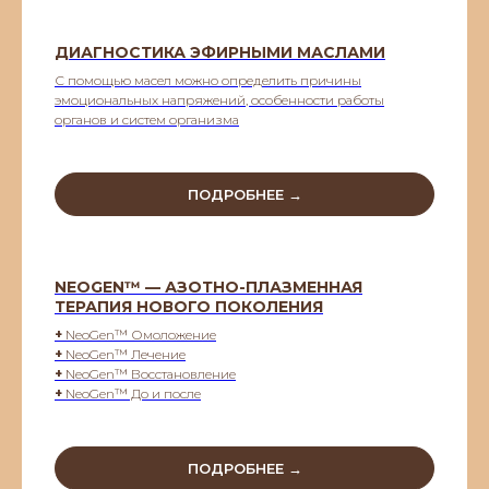
ДИАГНОСТИКА ЭФИРНЫМИ МАСЛАМИ
С помощью масел можно определить причины
эмоциональных напряжений, особенности работы
органов и систем организма
ПОДРОБНЕЕ →
NEOGEN™ — АЗОТНО-ПЛАЗМЕННАЯ
ТЕРАПИЯ НОВОГО ПОКОЛЕНИЯ
+
NeoGen™ Омоложение
+
NeoGen™ Лечение
+
NeoGen™ Восстановление
+
NeoGen™ До и после
ПОДРОБНЕЕ →