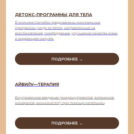
ДЕТОКС-ПРОГРАММЫ ДЛЯ ТЕЛА
В клинике Camellia представлены комплексные
программы ухода за телом, направленные на
восстановление, лимфодренаж, улучшение качества кожи
и коррекцию силуэта.
ПОДРОБНЕЕ →
АЙВИ/IV—ТЕРАПИЯ
Внутривенное введение (микронутриентов, витаминов,
минералов, аминокислот) при помощи капельниц
ПОДРОБНЕЕ →