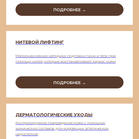
ПОДРОБНЕЕ →
НИТЕВОЙ ЛИФТИНГ
Малоинвазивная методика подтяжки лица и тела при
помощи нитей, которые восстанавливают каркас кожи
ПОДРОБНЕЕ →
ДЕРМАТОЛОГИЧЕСКИЕ УХОДЫ
Контролируемое повреждение кожи с помощью
химических составов для коррекции эстетических
недостатков