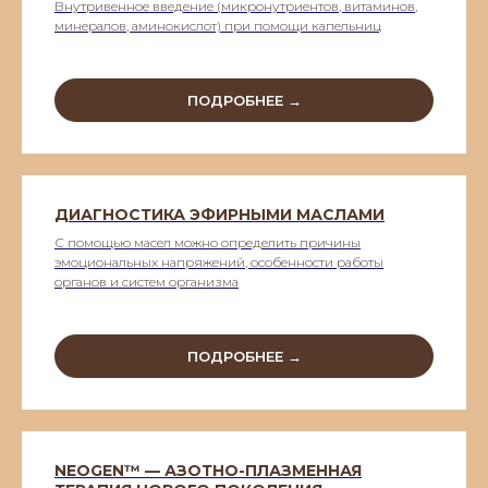
Внутривенное введение (микронутриентов, витаминов,
минералов, аминокислот) при помощи капельниц
ПОДРОБНЕЕ →
ДИАГНОСТИКА ЭФИРНЫМИ МАСЛАМИ
С помощью масел можно определить причины
эмоциональных напряжений, особенности работы
органов и систем организма
ПОДРОБНЕЕ →
NEOGEN™ — АЗОТНО-ПЛАЗМЕННАЯ