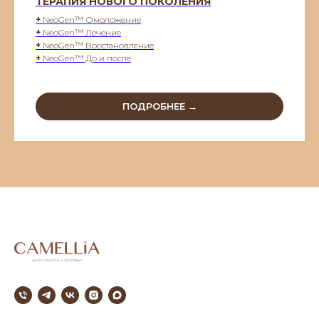
ТЕРАПИЯ НОВОГО ПОКОЛЕНИЯ
+
NeoGen™ Омоложение
+
NeoGen™ Лечение
+
NeoGen™ Восстановление
+
NeoGen™ До и после
ПОДРОБНЕЕ →
///