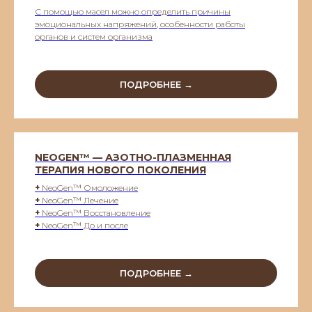
С помощью масел можно определить причины
эмоциональных напряжений, особенности работы
органов и систем организма
ПОДРОБНЕЕ →
NEOGEN™ — АЗОТНО-ПЛАЗМЕННАЯ
ТЕРАПИЯ НОВОГО ПОКОЛЕНИЯ
+
NeoGen™ Омоложение
+
NeoGen™ Лечение
+
NeoGen™ Восстановление
+
NeoGen™ До и после
ПОДРОБНЕЕ →