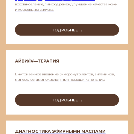
восстановление, лимфодренаж, улучшение качества кожи
и коррекцию силуэта.
ПОДРОБНЕЕ →
АЙВИ/IV—ТЕРАПИЯ
Внутривенное введение (микронутриентов, витаминов,
минералов, аминокислот) при помощи капельниц
ПОДРОБНЕЕ →
ДИАГНОСТИКА ЭФИРНЫМИ МАСЛАМИ