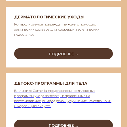
ДЕРМАТОЛОГИЧЕСКИЕ УХОДЫ
Контролируемое повреждение кожи с помощью
химических составов для коррекции эстетических
недостатков
ПОДРОБНЕЕ →
ДЕТОКС-ПРОГРАММЫ ДЛЯ ТЕЛА
В клинике Camellia представлены комплексные
программы ухода за телом, направленные на
восстановление, лимфодренаж, улучшение качества кожи
и коррекцию силуэта.
ПОДРОБНЕЕ →