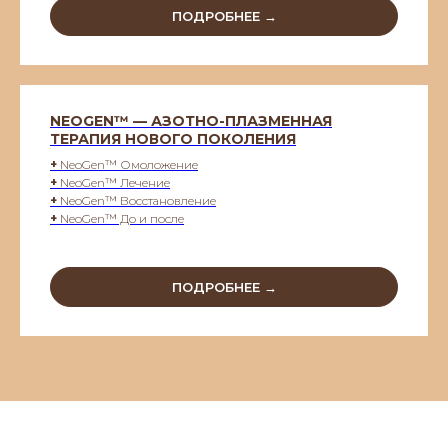
ПОДРОБНЕЕ →
NEOGEN™ — АЗОТНО-ПЛАЗМЕННАЯ
ТЕРАПИЯ НОВОГО ПОКОЛЕНИЯ
+
NeoGen™ Омоложение
+
NeoGen™ Лечение
+
NeoGen™ Восстановление
+
NeoGen™ До и после
ПОДРОБНЕЕ →