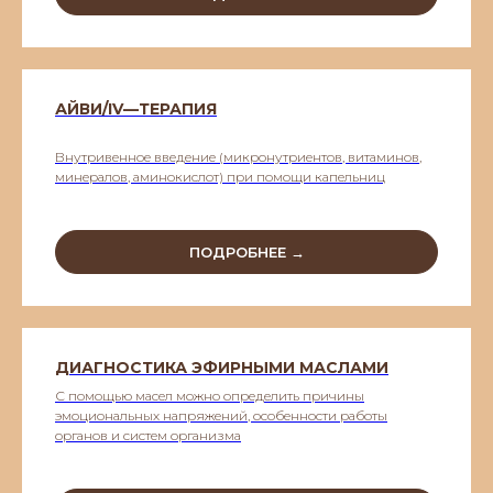
АЙВИ/IV—ТЕРАПИЯ
Внутривенное введение (микронутриентов, витаминов,
минералов, аминокислот) при помощи капельниц
ПОДРОБНЕЕ →
ДИАГНОСТИКА ЭФИРНЫМИ МАСЛАМИ
С помощью масел можно определить причины
эмоциональных напряжений, особенности работы
органов и систем организма