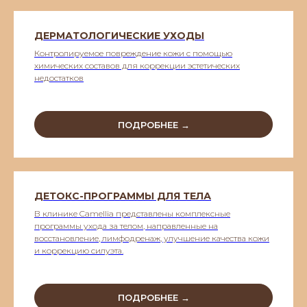
ДЕРМАТОЛОГИЧЕСКИЕ УХОДЫ
Контролируемое повреждение кожи с помощью
химических составов для коррекции эстетических
недостатков
ПОДРОБНЕЕ →
ДЕТОКС-ПРОГРАММЫ ДЛЯ ТЕЛА
В клинике Camellia представлены комплексные
программы ухода за телом, направленные на
восстановление, лимфодренаж, улучшение качества кожи
и коррекцию силуэта.
ПОДРОБНЕЕ →