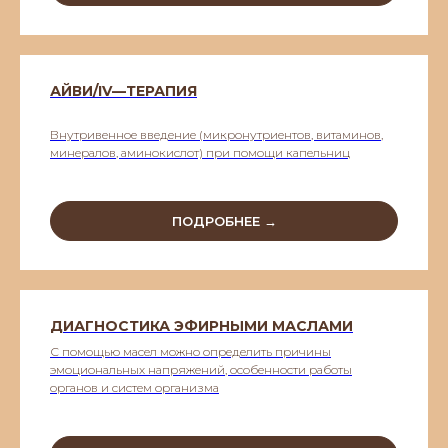
АЙВИ/IV—ТЕРАПИЯ
Внутривенное введение (микронутриентов, витаминов,
минералов, аминокислот) при помощи капельниц
ПОДРОБНЕЕ →
ДИАГНОСТИКА ЭФИРНЫМИ МАСЛАМИ
С помощью масел можно определить причины
эмоциональных напряжений, особенности работы
органов и систем организма