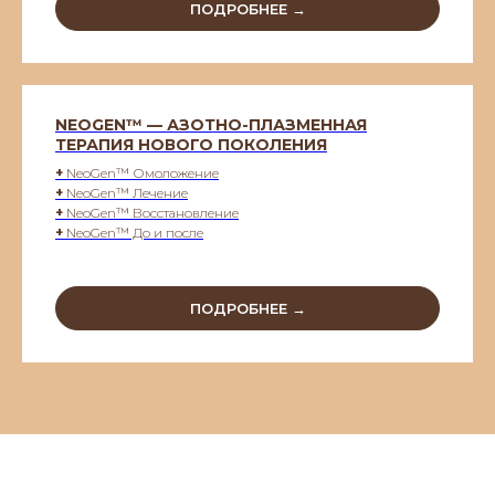
ПОДРОБНЕЕ →
NEOGEN™ — АЗОТНО-ПЛАЗМЕННАЯ
ТЕРАПИЯ НОВОГО ПОКОЛЕНИЯ
+
NeoGen™ Омоложение
+
NeoGen™ Лечение
+
NeoGen™ Восстановление
+
NeoGen™ До и после
ПОДРОБНЕЕ →